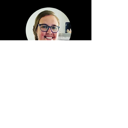
Mariska Duine - Bosselaar
Jeugdcoördinatie