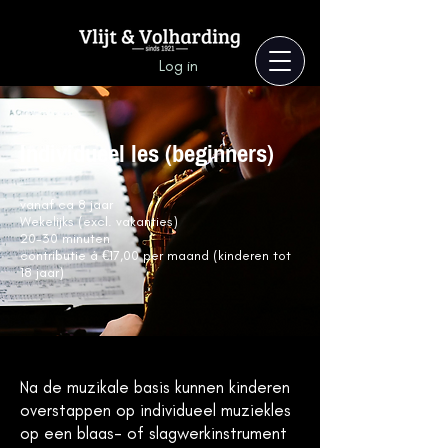
Log in
Individueel les (beginners)
vanaf ca 8 jaar
Wekelijks (excl. vakanties)
20-30 minuten
contributie á €17,00 per maand (kinderen tot
18 jaar)
Na de muzikale basis kunnen kinderen
overstappen op individueel muziekles
op een blaas- of slagwerkinstrument