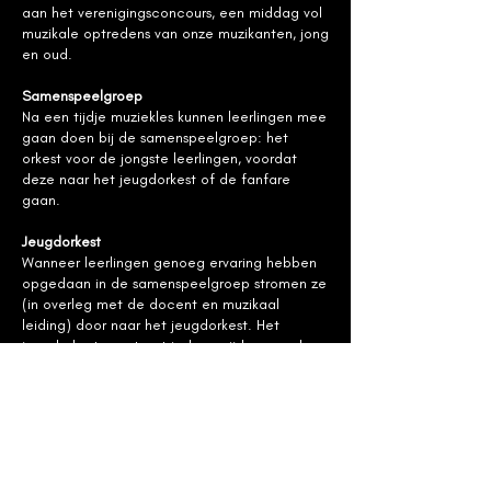
aan het verenigingsconcours, een middag vol
muzikale optredens van onze muzikanten, jong
en oud.
Samenspeelgroep
Na een tijdje muziekles kunnen leerlingen mee
gaan doen bij de samenspeelgroep: het
orkest voor de jongste leerlingen, voordat
deze naar het jeugdorkest of de fanfare
gaan.
Jeugdorkest
Wanneer leerlingen genoeg ervaring hebben
opgedaan in de samenspeelgroep stromen ze
(in overleg met de docent en muzikaal
leiding) door naar het jeugdorkest. Het
jeugdorkest repeteert iedere vrijdagavond
van 18.30 tot 20.00 uur en bestaat uit
muzikanten van ca. 10 tot 20 jaar. Daarbij
verlenen enkele oudere muzikanten
ondersteuning op diverse plekken in het
orkest, zodat het jeugdorkest met een
volledige fanfarebezetting kan musiceren.