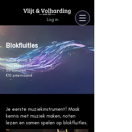
Log in
Blokfluitles
vanaf groep 3
Wekelijks (excl. vakanties)
30 minuten
€10 per maand
Je eerste muziekinstrument! Maak
kennis met muziek maken, noten
lezen en samen spelen op blokfluitles.