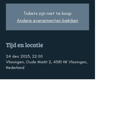
Tickets zijn niet te koop
Andere evenementen bekijken
Tijd en locatie
24 dec 2023, 22:00
Vlissingen, Oude Markt 2, 4381 HK Vlissingen,
Nederland
Over het evenement
De fanfare van V&V verzorgt de muzikale 
omlijsting tijdens de Kerstnachtdienst in de 
Sint Jacobskerk. 