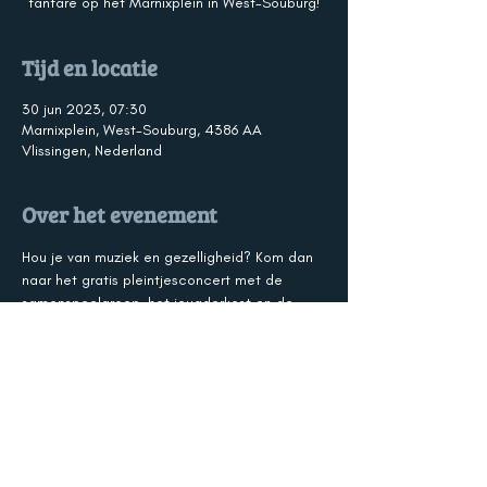
fanfare op het Marnixplein in West-Souburg!
Tijd en locatie
30 jun 2023, 07:30
Marnixplein, West-Souburg, 4386 AA
Vlissingen, Nederland
Over het evenement
Hou je van muziek en gezelligheid? Kom dan 
naar het gratis pleintjesconcert met de 
samenspeelgroep, het jeugdorkest en de 
fanfare op het Marnixplein in West-Souburg! 
 Midden op het Marnixplein (op het grasveld 
bij de bunker) laat de hele vereniging van 
zich horen. Wil je zitten? Neem dan zelf een 
stoel een kleedje mee. 