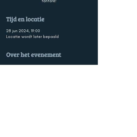
fanfare!
Tijd en locatie
28 jun 2024, 19:00
Locatie wordt later bepaald
Over het evenement
Hou je van muziek en gezelligheid? Kom dan 
naar het gratis pleintjesconcert met de 
samenspeelgroep, het jeugdorkest en de 
fanfare!  Midden op een pleintje of grasveld 
in Souburg laat de hele vereniging van zich 
horen. Wil je zitten? Neem dan zelf een stoel 
een kleedje mee. 
&V
2023 - V