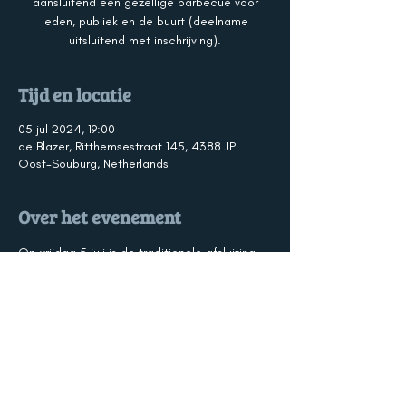
aansluitend een gezellige barbecue voor
leden, publiek en de buurt (deelname
uitsluitend met inschrijving).
Tijd en locatie
05 jul 2024, 19:00
de Blazer, Ritthemsestraat 145, 4388 JP
Oost-Souburg, Netherlands
Over het evenement
Op vrijdag 5 juli is de traditionele afsluiting 
van het jaar voor de zomervakantie met een 
pleintjesconcert bij de Blazer. Met 
aansluitend een gezellige barbecue voor 
leden, publiek en de buurt (deelname 
barbecue uitsluitend met inschrijving).