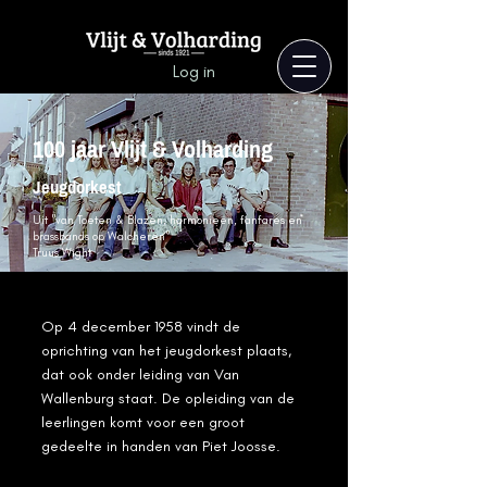
Log in
100 jaar Vlijt & Volharding
Jeugdorkest
Uit "van Toeten & Blazen, harmonieën, fanfares en
brassbands op Walcheren"
Truus Wight
Op 4 december 1958 vindt de
oprichting van het jeugdorkest plaats,
dat ook onder leiding van Van
Wallenburg staat. De opleiding van de
leerlingen komt voor een groot
gedeelte in handen van Piet Joosse.