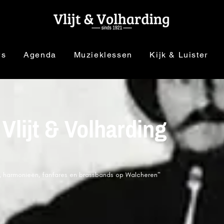
ws
Agenda
Muzieklessen
Kijk & Luister
 Vlijt & Volharding
n, harmonieën, fanfares en brassbands op Walcheren"