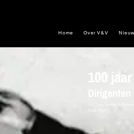
Home
Over V&V
Nieu
Terug
100 jaar
Dirigenten
Uit: "van Toeten & Blaze
Truus Wight